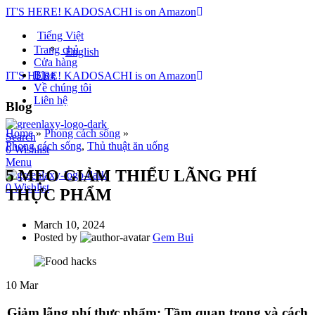
IT'S HERE! KADOSACHI is on Amazon
Tiếng Việt
Trang chủ
English
Cửa hàng
Blog
IT'S HERE! KADOSACHI is on Amazon
Về chúng tôi
Liên hệ
Blog
Home
»
Phong cách sống
»
Search
Phong cách sống
,
Thủ thuật ăn uống
0
Wishlist
Menu
5 MẸO GIẢM THIỂU LÃNG PHÍ
0
Wishlist
THỰC PHẨM
March 10, 2024
Posted by
Gem Bui
10
Mar
Giảm lãng phí thực phẩm: Tầm quan trọng và cách