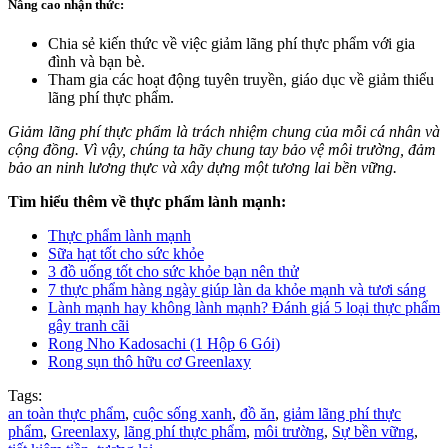
Nâng cao nhận thức:
Chia sẻ kiến ​​thức về việc giảm lãng phí thực phẩm với gia
đình và bạn bè.
Tham gia các hoạt động tuyên truyền, giáo dục về giảm thiểu
lãng phí thực phẩm.
Giảm lãng phí thực phẩm là trách nhiệm chung của mỗi cá nhân và
cộng đồng. Vì vậy, chúng ta hãy chung tay bảo vệ môi trường, đảm
bảo an ninh lương thực và xây dựng một tương lai bền vững.
Tìm hiểu thêm về thực phẩm lành mạnh:
Thực phẩm lành mạnh
Sữa hạt tốt cho sức khỏe
3 đồ uống tốt cho sức khỏe bạn nên thử
7 thực phẩm hàng ngày giúp làn da khỏe mạnh và tươi sáng
Lành mạnh hay không lành mạnh? Đánh giá 5 loại thực phẩm
gây tranh cãi
Rong Nho Kadosachi (1 Hộp 6 Gói)
Rong sụn thô hữu cơ Greenlaxy
Tags:
an toàn thực phẩm
,
cuộc sống xanh
,
đồ ăn
,
giảm lãng phí thực
phẩm
,
Greenlaxy
,
lãng phí thực phẩm
,
môi trường
,
Sự bền vững
,