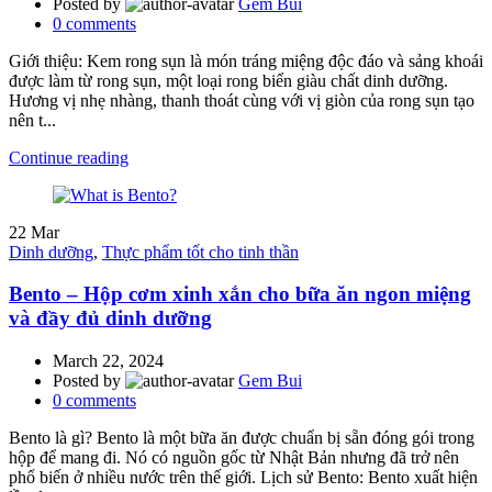
Posted by
Gem Bui
0
comments
Giới thiệu: Kem rong sụn là món tráng miệng độc đáo và sảng khoái
được làm từ rong sụn, một loại rong biển giàu chất dinh dưỡng.
Hương vị nhẹ nhàng, thanh thoát cùng với vị giòn của rong sụn tạo
nên t...
Continue reading
22
Mar
Dinh dưỡng
,
Thực phẩm tốt cho tinh thần
Bento – Hộp cơm xinh xắn cho bữa ăn ngon miệng
và đầy đủ dinh dưỡng
March 22, 2024
Posted by
Gem Bui
0
comments
Bento là gì? Bento là một bữa ăn được chuẩn bị sẵn đóng gói trong
hộp để mang đi. Nó có nguồn gốc từ Nhật Bản nhưng đã trở nên
phổ biến ở nhiều nước trên thế giới. Lịch sử Bento: Bento xuất hiện