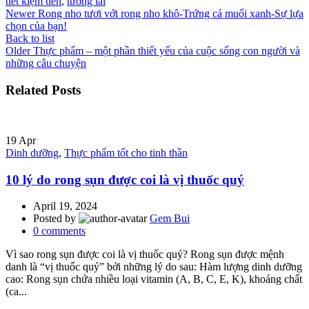
tiết kiệm tiền
,
tương lai
Newer
Rong nho tươi với rong nho khô-Trứng cá muối xanh-Sự lựa
chọn của bạn!
Back to list
Older
Thực phẩm – một phần thiết yếu của cuộc sống con người và
những câu chuyện
Related Posts
19
Apr
Dinh dưỡng
,
Thực phẩm tốt cho tinh thần
10 lý do rong sụn được coi là vị thuốc quý
April 19, 2024
Posted by
Gem Bui
0
comments
Vì sao rong sụn được coi là vị thuốc quý? Rong sụn được mệnh
danh là “vị thuốc quý” bởi những lý do sau: Hàm lượng dinh dưỡng
cao: Rong sụn chứa nhiều loại vitamin (A, B, C, E, K), khoáng chất
(ca...