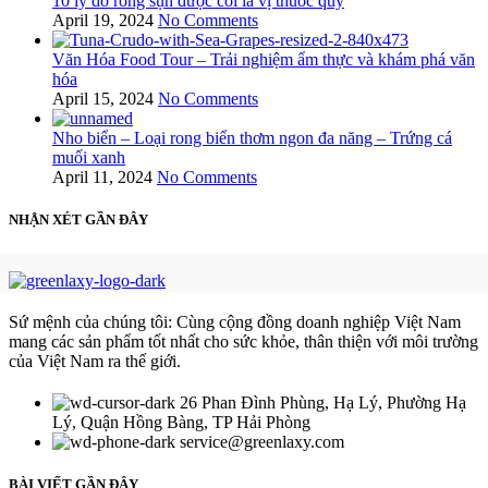
10 lý do rong sụn được coi là vị thuốc quý
April 19, 2024
No Comments
Văn Hóa Food Tour – Trải nghiệm ẩm thực và khám phá văn
hóa
April 15, 2024
No Comments
Nho biển – Loại rong biển thơm ngon đa năng – Trứng cá
muối xanh
April 11, 2024
No Comments
NHẬN XÉT GẦN ĐÂY
Sứ mệnh của chúng tôi: Cùng cộng đồng doanh nghiệp Việt Nam
mang các sản phẩm tốt nhất cho sức khỏe, thân thiện với môi trường
của Việt Nam ra thế giới.
26 Phan Đình Phùng, Hạ Lý, Phường Hạ
Lý, Quận Hồng Bàng, TP Hải Phòng
service@greenlaxy.com
BÀI VIẾT GẦN ĐÂY