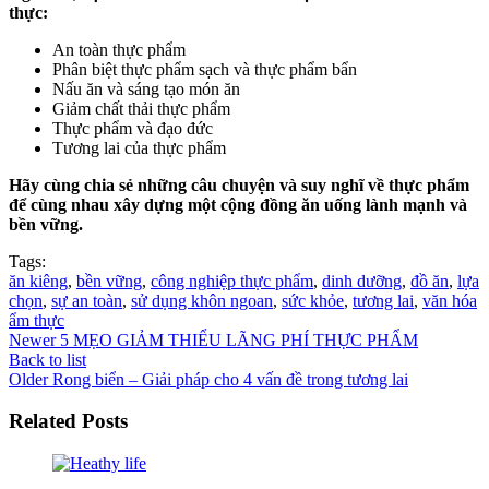
thực:
An toàn thực phẩm
Phân biệt thực phẩm sạch và thực phẩm bẩn
Nấu ăn và sáng tạo món ăn
Giảm chất thải thực phẩm
Thực phẩm và đạo đức
Tương lai của thực phẩm
Hãy cùng chia sẻ những câu chuyện và suy nghĩ về thực phẩm
để cùng nhau xây dựng một cộng đồng ăn uống lành mạnh và
bền vững.
Tags:
ăn kiêng
,
bền vững
,
công nghiệp thực phẩm
,
dinh dưỡng
,
đồ ăn
,
lựa
chọn
,
sự an toàn
,
sử dụng khôn ngoan
,
sức khỏe
,
tương lai
,
văn hóa
ẩm thực
Newer
5 MẸO GIẢM THIỂU LÃNG PHÍ THỰC PHẨM
Back to list
Older
Rong biển – Giải pháp cho 4 vấn đề trong tương lai
Related Posts