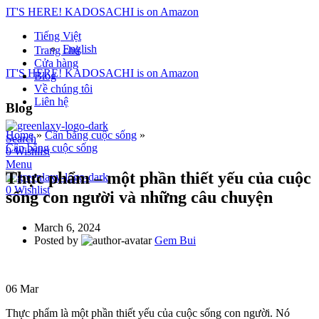
IT'S HERE! KADOSACHI is on Amazon
Tiếng Việt
English
Trang chủ
Cửa hàng
IT'S HERE! KADOSACHI is on Amazon
Blog
Về chúng tôi
Liên hệ
Blog
Home
»
Cân bằng cuộc sống
»
Search
Cân bằng cuộc sống
0
Wishlist
Menu
Thực phẩm – một phần thiết yếu của cuộc
0
Wishlist
sống con người và những câu chuyện
March 6, 2024
Posted by
Gem Bui
06
Mar
Thực phẩm là một phần thiết yếu của cuộc sống con người. Nó