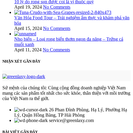
10 lý do rong sụn được coi là vị thuốc quý
April 19, 2024
No Comments
Văn Hóa Food Tour – Trải nghiệm ẩm thực và khám phá văn
hóa
April 15, 2024
No Comments
Nho biển – Loại rong biển thơm ngon đa năng – Trứng cá
muối xanh
April 11, 2024
No Comments
NHẬN XÉT GẦN ĐÂY
Sứ mệnh của chúng tôi: Cùng cộng đồng doanh nghiệp Việt Nam
mang các sản phẩm tốt nhất cho sức khỏe, thân thiện với môi trường
của Việt Nam ra thế giới.
26 Phan Đình Phùng, Hạ Lý, Phường Hạ
Lý, Quận Hồng Bàng, TP Hải Phòng
service@greenlaxy.com
BÀI VIẾT GẦN ĐÂY