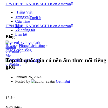
IT'S HERE! KADOSACHI is on Amazon
Tiếng Việt
Trang chủ
English
Cửa hàng
Blog
IT'S HERE! KADOSACHI is on Amazon
Về chúng tôi
Liên hệ
Blog
Home
»
Phong cách sống
»
Search
Phong cách sống
0
Wishlist
Menu
Top 10 quốc gia có nền ẩm thực nổi tiếng 
0
Wishlist
giới
January 26, 2024
Posted by
Gem Bui
13
Jan
Giới thiệu