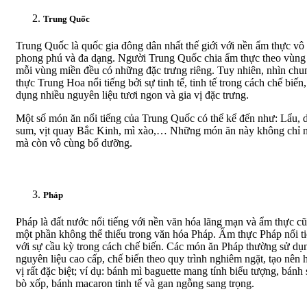
Trung Quốc
Trung Quốc là quốc gia đông dân nhất thế giới với nền ẩm thực vô
phong phú và đa dạng. Người Trung Quốc chia ẩm thực theo vùng
mỗi vùng miền đều có những đặc trưng riêng. Tuy nhiên, nhìn ch
thực Trung Hoa nổi tiếng bởi sự tinh tế, tinh tế trong cách chế biến,
dụng nhiều nguyên liệu tươi ngon và gia vị đặc trưng.
Một số món ăn nổi tiếng của Trung Quốc có thể kể đến như: Lẩu, 
sum, vịt quay Bắc Kinh, mì xào,… Những món ăn này không chỉ 
mà còn vô cùng bổ dưỡng.
Pháp
Pháp là đất nước nổi tiếng với nền văn hóa lãng mạn và ẩm thực cũ
một phần không thể thiếu trong văn hóa Pháp. Ẩm thực Pháp nổi t
với sự cầu kỳ trong cách chế biến. Các món ăn Pháp thường sử dụ
nguyên liệu cao cấp, chế biến theo quy trình nghiêm ngặt, tạo nên
vị rất đặc biệt; ví dụ: bánh mì baguette mang tính biểu tượng, bánh
bò xốp, bánh macaron tinh tế và gan ngỗng sang trọng.