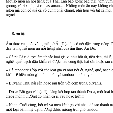
Một số món ăn nổi tiếng của Thái Lan bao gồm: pad thai, tom yum
goong, cà ri xanh, cà ri massaman,… Những món ăn này không ch
ngon mà còn có giá cả vô cùng phải chăng, phù hợp với tất cả mọi
người.
Ấn Độ
Ẩm thực của mỗi vùng miền ở Ấn Độ đều có nét đặc trưng riêng. 
đây là một số món ăn nổi tiếng nhất của ẩm thực Ấn Độ:
– Cà ri: Cà ri được làm từ các loại gia vị như bột ớt, tiêu đen, thì là
nghệ, quế, bạch đậu khấu và được nấu cùng thịt, hải sản hoặc rau c
– Gà tandoori: Ướp với các loại gia vị như bột ớt, nghệ, quế, bạch 
khấu sẽ biến món gà thành món gà tandoori thơm ngon
– Biryani: Thịt, hải sản hoặc rau trộn với cơm trong biryanis.
– Dosa: Bột gạo và bột đậu lăng kết hợp tạo thành Dosa, một loại 
crepe mỏng thường có nhân cà ri, rau hoặc trứng.
– Naan: Cuối cùng, bột mì và men kết hợp với nhau để tạo thành n
một loại bánh mỳ dẹt thường được nướng trong lò tandoor.