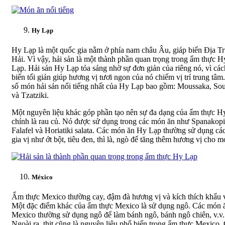
Hy Lạp
Hy Lạp là một quốc gia nằm ở phía nam châu Âu, giáp biển Địa T
Hải. Vì vậy, hải sản là một thành phần quan trọng trong ẩm thực H
Lạp. Hải sản Hy Lạp tỏa sáng nhờ sự đơn giản của riêng nó, vì các
biến tối giản giúp hương vị tươi ngon của nó chiếm vị trí trung tâm
số món hải sản nổi tiếng nhất của Hy Lạp bao gồm: Moussaka, Sou
và Tzatziki.
Một nguyên liệu khác góp phần tạo nên sự đa dạng của ẩm thực H
chính là rau củ. Nó được sử dụng trong các món ăn như Spanakopi
Falafel và Horiatiki salata. Các món ăn Hy Lạp thường sử dụng các
gia vị như ớt bột, tiêu đen, thì là, ngò để tăng thêm hương vị cho m
México
Ẩm thực Mexico thường cay, đậm đà hương vị và kích thích khẩu v
Một đặc điểm khác của ẩm thực Mexico là sử dụng ngô. Các món 
Mexico thường sử dụng ngô để làm bánh ngô, bánh ngô chiên, v.v.
Ngoài ra, thịt cũng là nguyên liệu phổ biến trong ẩm thực Mexico.