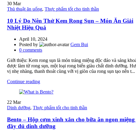
30
Mar
Thủ thuật ăn uống
,
Thực phẩm tốt cho tinh thần
10 Lý Do Nên Thử Kem Rong Sụn – Món Ăn Giải
Nhiệt Hiệu Quả
April 10, 2024
Posted by
Gem Bui
0
comments
Giới thiệu: Kem rong sụn là món tráng miệng độc đáo và sảng kho
được làm từ rong sụn, một loại rong biển giàu chất dinh dưỡng. H
vị nhẹ nhàng, thanh thoát cùng với vị giòn của rong sụn tạo nên t...
Continue reading
22
Mar
Dinh dưỡng
,
Thực phẩm tốt cho tinh thần
Bento – Hộp cơm xinh xắn cho bữa ăn ngon miệng
đầy đủ dinh dưỡng