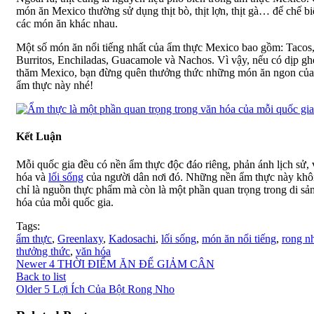
món ăn Mexico thường sử dụng thịt bò, thịt lợn, thịt gà… để chế b
các món ăn khác nhau.
Một số món ăn nổi tiếng nhất của ẩm thực Mexico bao gồm: Tacos
Burritos, Enchiladas, Guacamole và Nachos. Vì vậy, nếu có dịp gh
thăm Mexico, bạn đừng quên thưởng thức những món ăn ngon của
ẩm thực này nhé!
Kết Luận
Mỗi quốc gia đều có nền ẩm thực độc đáo riêng, phản ánh lịch sử,
hóa và
lối sống
của người dân nơi đó. Những nền ẩm thực này kh
chỉ là nguồn thực phẩm mà còn là một phần quan trọng trong di sả
hóa của mỗi quốc gia.
Tags:
ẩm thực
,
Greenlaxy
,
Kadosachi
,
lối sống
,
món ăn nổi tiếng
,
rong n
thưởng thức
,
văn hóa
Newer
4 THỜI ĐIỂM ĂN ĐỂ GIẢM CÂN
Back to list
Older
5 Lợi Ích Của Bột Rong Nho