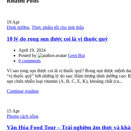
Related Posts
19
Apr
Dinh dưỡng
,
Thực phẩm tốt cho tinh thần
10 lý do rong sụn được coi là vị thuốc quý
April 19, 2024
Posted by
Gem Bui
0
comments
Vì sao rong sụn được coi là vị thuốc quý? Rong sụn được mệnh da
“vị thuốc quý” bởi những lý do sau: Hàm lượng dinh dưỡng cao: 
sụn chứa nhiều loại vitamin (A, B, C, E, K), khoáng chất (ca...
Continue reading
15
Apr
Phong cách sống
Văn Hóa Food Tour – Trải nghiệm ẩm thực và kh