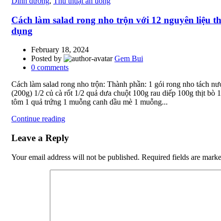
Dinh dưỡng
,
Thủ thuật ăn uống
Cách làm salad rong nho trộn với 12 nguyên liệu t
dụng
February 18, 2024
Posted by
Gem Bui
0
comments
Cách làm salad rong nho trộn: Thành phần: 1 gói rong nho tách nư
(200g) 1/2 củ cà rốt 1/2 quả dưa chuột 100g rau diếp 100g thịt bò 
tôm 1 quả trứng 1 muỗng canh dầu mè 1 muỗng...
Continue reading
Leave a Reply
Your email address will not be published.
Required fields are mark