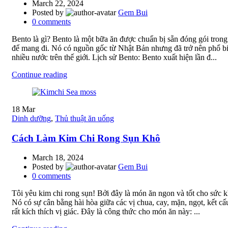
March 22, 2024
Posted by
Gem Bui
0
comments
Bento là gì? Bento là một bữa ăn được chuẩn bị sẵn đóng gói tron
để mang đi. Nó có nguồn gốc từ Nhật Bản nhưng đã trở nên phổ b
nhiều nước trên thế giới. Lịch sử Bento: Bento xuất hiện lần đ...
Continue reading
18
Mar
Dinh dưỡng
,
Thủ thuật ăn uống
Cách Làm Kim Chi Rong Sụn Khô
March 18, 2024
Posted by
Gem Bui
0
comments
Tôi yêu kim chi rong sụn! Bởi đây là món ăn ngon và tốt cho sức k
Nó có sự cân bằng hài hòa giữa các vị chua, cay, mặn, ngọt, kết cấ
rất kích thích vị giác. Đây là công thức cho món ăn này: ...