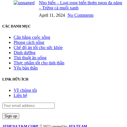
Nho biển – Loại rong biển thơm ngon đa năng
– Trứng cá muối xanh
April 11, 2024
No Comments
CÁC DANH MỤC
Cân bằng cuộc sống
Phong cách sống
Chế độ ăn tốt cho sức khỏe
Dinh dưỡng
Thủ thuật ăn uống
Thực phẩm tốt cho tinh thần
Yêu bản thân
LINK HỮU ÍCH
Về chúng tôi
Liên hệ
ATHENA T&M CORP.
2022 created by
ATA TEAM
.