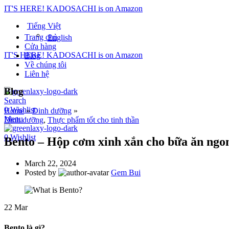
IT'S HERE! KADOSACHI is on Amazon
Tiếng Việt
Trang chủ
English
Cửa hàng
IT'S HERE! KADOSACHI is on Amazon
Blog
Về chúng tôi
Liên hệ
Blog
Search
0
Wishlist
Home
»
Dinh dưỡng
»
Menu
Dinh dưỡng
,
Thực phẩm tốt cho tinh thần
0
Wishlist
Bento – Hộp cơm xinh xắn cho bữa ăn ngo
March 22, 2024
Posted by
Gem Bui
22
Mar
Bento là gì?