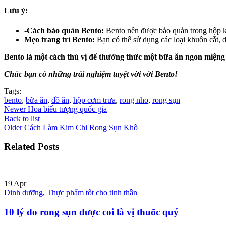
Lưu ý:
-Cách bảo quản Bento:
Bento nên được bảo quản trong hộp k
Mẹo trang trí Bento:
Bạn có thể sử dụng các loại khuôn cắt, d
Bento là một cách thú vị để thưởng thức một bữa ăn ngon miệng
Chúc bạn có những trải nghiệm tuyệt vời với Bento!
Tags:
bento
,
bữa ăn
,
đồ ăn
,
hộp cơm trưa
,
rong nho
,
rong sụn
Newer
Hoa biểu tượng quốc gia
Back to list
Older
Cách Làm Kim Chi Rong Sụn Khô
Related Posts
19
Apr
Dinh dưỡng
,
Thực phẩm tốt cho tinh thần
10 lý do rong sụn được coi là vị thuốc quý