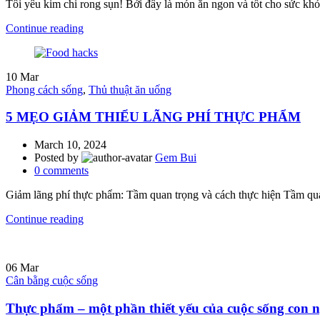
Tôi yêu kim chi rong sụn! Bởi đây là món ăn ngon và tốt cho sức khỏe.
Continue reading
10
Mar
Phong cách sống
,
Thủ thuật ăn uống
5 MẸO GIẢM THIỂU LÃNG PHÍ THỰC PHẨM
March 10, 2024
Posted by
Gem Bui
0
comments
Giảm lãng phí thực phẩm: Tầm quan trọng và cách thực hiện Tầm quan 
Continue reading
06
Mar
Cân bằng cuộc sống
Thực phẩm – một phần thiết yếu của cuộc sống con 