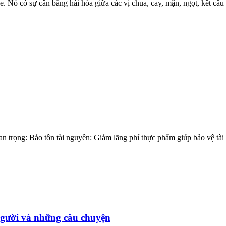
 Nó có sự cân bằng hài hòa giữa các vị chua, cay, mặn, ngọt, kết cấu g
trọng: Bảo tồn tài nguyên: Giảm lãng phí thực phẩm giúp bảo vệ tài n
người và những câu chuyện