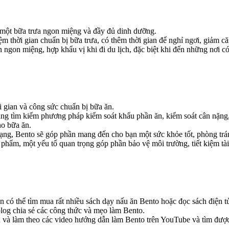
ó một bữa trưa ngon miệng và đầy đủ dinh dưỡng.
m thời gian chuẩn bị bữa trưa, có thêm thời gian để nghỉ ngơi, giảm căn
 ngon miệng, hợp khẩu vị khi đi du lịch, đặc biệt khi đến những nơi c
i gian và công sức chuẩn bị bữa ăn.
ng tìm kiếm phương pháp kiểm soát khẩu phần ăn, kiểm soát cân nặng,
o bữa ăn.
ạng, Bento sẽ góp phần mang đến cho bạn một sức khỏe tốt, phòng trán
phẩm, một yếu tố quan trọng góp phần bảo vệ môi trường, tiết kiệm tà
 có thể tìm mua rất nhiều sách dạy nấu ăn Bento hoặc đọc sách điện tử
blog chia sẻ các công thức và mẹo làm Bento.
u và làm theo các video hướng dẫn làm Bento trên YouTube và tìm đư