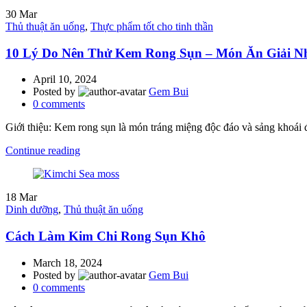
30
Mar
Thủ thuật ăn uống
,
Thực phẩm tốt cho tinh thần
10 Lý Do Nên Thử Kem Rong Sụn – Món Ăn Giải Nh
April 10, 2024
Posted by
Gem Bui
0
comments
Giới thiệu: Kem rong sụn là món tráng miệng độc đáo và sảng khoái đư
Continue reading
18
Mar
Dinh dưỡng
,
Thủ thuật ăn uống
Cách Làm Kim Chi Rong Sụn Khô
March 18, 2024
Posted by
Gem Bui
0
comments