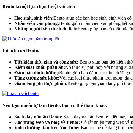
Bento là một lựa chọn tuyệt vời cho:
Học sinh, sinh viên:
Bento giúp các bạn học sinh, sinh viên c
Nhân viên văn phòng:
Bento giúp nhân viên văn phòng tiết kiệ
Những người yêu thích du lịch:
Bento giúp bạn có một bữa ăn
Lợi ích của Bento:
Tiết kiệm thời gian và công sức:
Bento giúp bạn tiết kiệm thờ
Kiểm soát khẩu phần ăn:
Nó thực sự phù hợp với những ai đa
Đảm bảo dinh dưỡng:
Bento giúp bạn đảm bảo dinh dưỡng ch
Tăng cường sức khỏe:
Với các loại thực phẩm tươi ngon, đa d
Giảm lãng phí thực phẩm:
Bento giúp bạn giảm lãng phí thực 
Nếu bạn muốn tự làm Bento, bạn có thể tham khảo:
Sách dạy nấu ăn Bento:
Sách dạy nấu ăn Bento: Hiện nay, bạn
Các trang web và blog về Bento:
Có rất nhiều trang web và 
Video hướng dẫn trên YouTube:
Bạn có thể dễ dàng tìm hiể