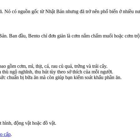
i. Nó có nguồn gốc từ Nhật Bản nhưng đã trở nên phổ biến ở nhiều nướ
Bản. Ban đầu, Bento chỉ đơn giản là cơm nắm chấm muối hoặc cơm trộn
o gồm cơm, mì, thịt, cá, rau củ quả, trứng và trái cây.
 thù ngộ nghĩnh, thu hút tùy theo sở thích của mỗi người.
 sức chuẩn bị bữa ăn mà còn giúp bạn kiểm soát khẩu phần ăn.
t hình, động vật hoặc đồ vật.
ao cấp
.