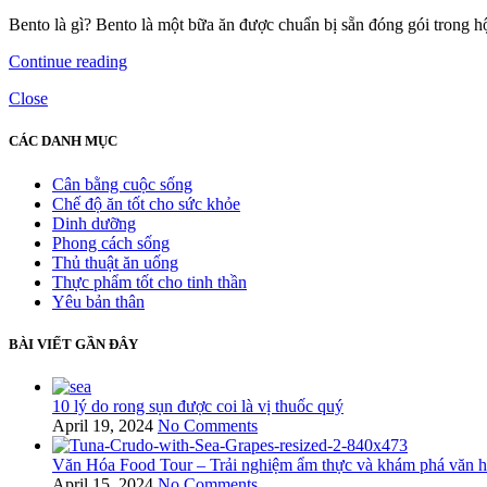
Bento là gì? Bento là một bữa ăn được chuẩn bị sẵn đóng gói trong h
Continue reading
Close
CÁC DANH MỤC
Cân bằng cuộc sống
Chế độ ăn tốt cho sức khỏe
Dinh dưỡng
Phong cách sống
Thủ thuật ăn uống
Thực phẩm tốt cho tinh thần
Yêu bản thân
BÀI VIẾT GẦN ĐÂY
10 lý do rong sụn được coi là vị thuốc quý
April 19, 2024
No Comments
Văn Hóa Food Tour – Trải nghiệm ẩm thực và khám phá văn 
April 15, 2024
No Comments