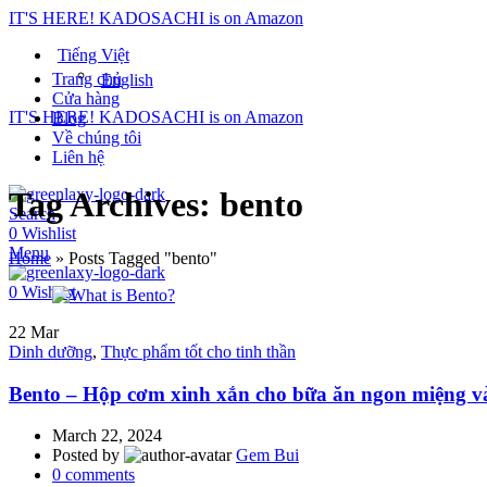
IT'S HERE! KADOSACHI is on Amazon
Tiếng Việt
Trang chủ
English
Cửa hàng
IT'S HERE! KADOSACHI is on Amazon
Blog
Về chúng tôi
Liên hệ
Tag Archives: bento
Search
0
Wishlist
Menu
Home
»
Posts Tagged "bento"
0
Wishlist
22
Mar
Dinh dưỡng
,
Thực phẩm tốt cho tinh thần
Bento – Hộp cơm xinh xắn cho bữa ăn ngon miệng v
March 22, 2024
Posted by
Gem Bui
0
comments