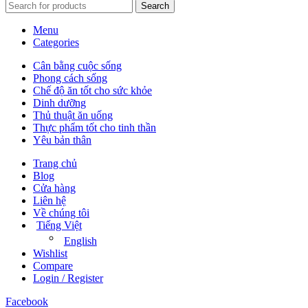
Search
Menu
Categories
Cân bằng cuộc sống
Phong cách sống
Chế độ ăn tốt cho sức khỏe
Dinh dưỡng
Thủ thuật ăn uống
Thực phẩm tốt cho tinh thần
Yêu bản thân
Trang chủ
Blog
Cửa hàng
Liên hệ
Về chúng tôi
Tiếng Việt
English
Wishlist
Compare
Login / Register
Facebook