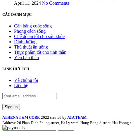
April 11, 2024
No Comments
CÁC DANH MỤC
Cân bằng cuộc sống
Phong cách sống
Chế độ ăn tốt cho sức khỏe
Dinh dưỡng
Thủ thuật ăn uống
Thực phẩm tốt cho tinh thần
Yêu bản thân
LINK HỮU ÍCH
Về chúng tôi
Liên hệ
ATHENA T&M CORP.
2022 created by
ATA TEAM
.
Address: 26 Phan Dinh Phung street, Ha Ly ward, Hong Bang district, Hai Phong c