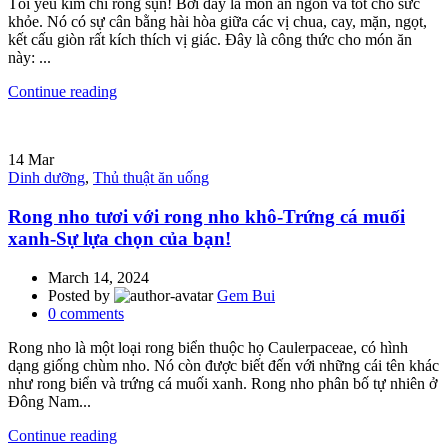
Tôi yêu kim chi rong sụn! Bởi đây là món ăn ngon và tốt cho sức
khỏe. Nó có sự cân bằng hài hòa giữa các vị chua, cay, mặn, ngọt,
kết cấu giòn rất kích thích vị giác. Đây là công thức cho món ăn
này: ...
Continue reading
14
Mar
Dinh dưỡng
,
Thủ thuật ăn uống
Rong nho tươi với rong nho khô-Trứng cá muối
xanh-Sự lựa chọn của bạn!
March 14, 2024
Posted by
Gem Bui
0
comments
Rong nho là một loại rong biển thuộc họ Caulerpaceae, có hình
dạng giống chùm nho. Nó còn được biết đến với những cái tên khác
như rong biển và trứng cá muối xanh. Rong nho phân bố tự nhiên ở
Đông Nam...
Continue reading