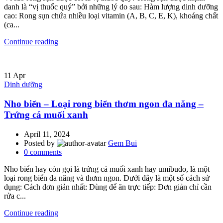
danh là “vị thuốc quý” bởi những lý do sau: Hàm lượng dinh dưỡng
cao: Rong sụn chứa nhiều loại vitamin (A, B, C, E, K), khoáng chất
(ca...
Continue reading
11
Apr
Dinh dưỡng
Nho biển – Loại rong biển thơm ngon đa năng –
Trứng cá muối xanh
April 11, 2024
Posted by
Gem Bui
0
comments
Nho biển hay còn gọi là trứng cá muối xanh hay umibudo, là một
loại rong biển đa năng và thơm ngon. Dưới đây là một số cách sử
dụng: Cách đơn giản nhất: Dùng để ăn trực tiếp: Đơn giản chỉ cần
rửa c...
Continue reading