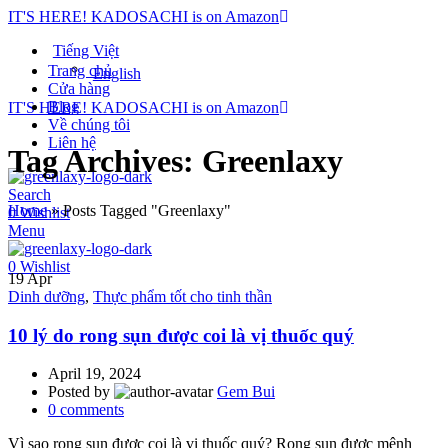
IT'S HERE! KADOSACHI is on Amazon
Tiếng Việt
Trang chủ
English
Cửa hàng
Blog
IT'S HERE! KADOSACHI is on Amazon
Về chúng tôi
Liên hệ
Tag Archives: Greenlaxy
Search
Home
»
Posts Tagged "Greenlaxy"
0
Wishlist
Menu
0
Wishlist
19
Apr
Dinh dưỡng
,
Thực phẩm tốt cho tinh thần
10 lý do rong sụn được coi là vị thuốc quý
April 19, 2024
Posted by
Gem Bui
0
comments
Vì sao rong sụn được coi là vị thuốc quý? Rong sụn được mệnh