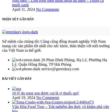
Nho biển – Loại rong biển thơm ngon đa năng – Trứng cá
muối xanh
April 11, 2024
No Comments
NHẬN XÉT GẦN ĐÂY
Sứ mệnh của chúng tôi: Cùng cộng đồng doanh nghiệp Việt Nam
mang các sản phẩm tốt nhất cho sức khỏe, thân thiện với môi trường
của Việt Nam ra thế giới.
26 Phan Đình Phùng, Hạ Lý, Phường Hạ
Lý, Quận Hồng Bàng, TP Hải Phòng
service@greenlaxy.com
BÀI VIẾT GẦN ĐÂY
10 lý do rong sụn được coi là vị thuốc quý
April 19, 2024
No Comments
Văn Hóa Food Tour – Trải nghiệm ẩm thực và khám phá văn
hóa