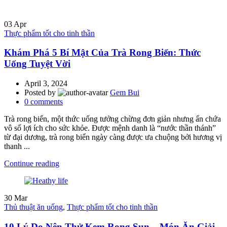
03
Apr
Thực phẩm tốt cho tinh thần
Khám Phá 5 Bí Mật Của Trà Rong Biển: Thức
Uống Tuyệt Vời
April 3, 2024
Posted by
Gem Bui
0
comments
Trà rong biển, một thức uống tưởng chừng đơn giản nhưng ẩn chứa
vô số lợi ích cho sức khỏe. Được mệnh danh là “nước thần thánh”
từ đại dương, trà rong biển ngày càng được ưa chuộng bởi hương vị
thanh ...
Continue reading
30
Mar
Thủ thuật ăn uống
,
Thực phẩm tốt cho tinh thần
10 Lý Do Nên Thử Kem Rong Sụn – Món Ăn Giải