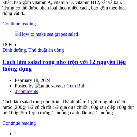
khác, bao gồm vitamin A, vitamin D, vitamin B12, sắt và kali.
Trứng có thể được phân loại theo nhiều cách, bao gồm theo loại
động vật đ...
Continue reading
18
Feb
Dinh dưỡng
,
Thủ thuật ăn uống
Cách làm salad rong nho trộn với 12 nguyên liệu
thông dụng
February 18, 2024
Posted by
Gem Bui
0
comments
Cách làm salad rong nho trộn: Thành phần: 1 gói rong nho tách
nước (200g) 1/2 củ cà rốt 1/2 quả dưa chuột 100g rau diếp 100g thịt
bò 100g tôm 1 quả trứng 1 muỗng canh dầu mè 1 muỗng...
Continue reading
1