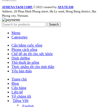
ATHENA T&M CORP.
2022 created by
ATA TEAM
.
Address: 26 Phan Dinh Phung street, Ha Ly ward, Hong Bang district, Hai
Phong city, Vietnam.
Search
Menu
Categories
Cân bằng cuộc sống
Phong cách sống
Chế độ ăn tốt cho sức khỏe
Dinh dưỡng
Thủ thuật ăn uống
Thực phẩm tốt cho tinh thần
Yêu bản thân
Trang chủ
Blog
Cửa hàng
Liên hệ
Về chúng tôi
Tiếng Việt
English