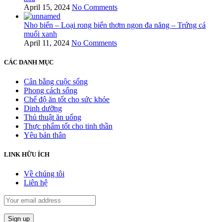
April 15, 2024
No Comments
Nho biển – Loại rong biển thơm ngon đa năng – Trứng cá
muối xanh
April 11, 2024
No Comments
CÁC DANH MỤC
Cân bằng cuộc sống
Phong cách sống
Chế độ ăn tốt cho sức khỏe
Dinh dưỡng
Thủ thuật ăn uống
Thực phẩm tốt cho tinh thần
Yêu bản thân
LINK HỮU ÍCH
Về chúng tôi
Liên hệ