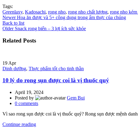
Tags:
Greenlaxy
,
Kadosachi
,
rong nho
,
rong nho chất lượng
,
rong nho kém 
Newer
Hoa ăn được và 5+ công dụng trong ẩm thực của chúng
Back to list
Older
Snack rong biển – 3 lợi ích sức khỏe
Related Posts
19
Apr
Dinh dưỡng
,
Thực phẩm tốt cho tinh thần
10 lý do rong sụn được coi là vị thuốc quý
April 19, 2024
Posted by
Gem Bui
0
comments
Vì sao rong sụn được coi là vị thuốc quý? Rong sụn được mệnh danh 
Continue reading