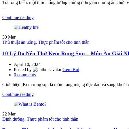
Trà rong biển, một thức uống tưởng chừng đơn giản nhưng ẩn chứa vô
...
Continue reading
30
Mar
Thủ thuật ăn uống
,
Thực phẩm tốt cho tinh thần
10 Lý Do Nên Thử Kem Rong Sụn – Món Ăn Giải Nh
April 10, 2024
Posted by
Gem Bui
0
comments
Giới thiệu: Kem rong sụn là món tráng miệng độc đáo và sảng khoái đư
Continue reading
22
Mar
Dinh dưỡng
,
Thực phẩm tốt cho tinh thần