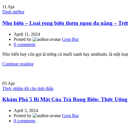
11
Apr
Dinh dưỡng
Nho biển – Loại rong biển thơm ngon đa năng – Tr
April 11, 2024
Posted by
Gem Bui
0
comments
Nho biển hay còn gọi là trứng cá muối xanh hay umibudo, là một loại
Continue reading
03
Apr
Thực phẩm tốt cho tinh thần
Khám Phá 5 Bí Mật Của Trà Rong Biển: Thức Uống 
April 3, 2024
Posted by
Gem Bui
0
comments