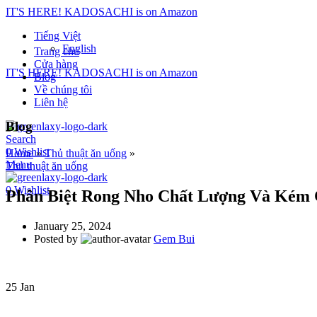
IT'S HERE! KADOSACHI is on Amazon
Tiếng Việt
English
Trang chủ
Cửa hàng
IT'S HERE! KADOSACHI is on Amazon
Blog
Về chúng tôi
Liên hệ
Blog
Search
0
Wishlist
Home
»
Thủ thuật ăn uống
»
Menu
Thủ thuật ăn uống
0
Wishlist
Phân Biệt Rong Nho Chất Lượng Và Kém 
January 25, 2024
Posted by
Gem Bui
25
Jan