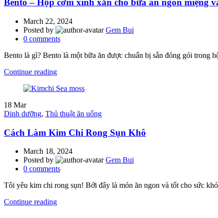
Bento – Hộp cơm xinh xắn cho bữa ăn ngon miệng v
March 22, 2024
Posted by
Gem Bui
0
comments
Bento là gì? Bento là một bữa ăn được chuẩn bị sẵn đóng gói trong h
Continue reading
18
Mar
Dinh dưỡng
,
Thủ thuật ăn uống
Cách Làm Kim Chi Rong Sụn Khô
March 18, 2024
Posted by
Gem Bui
0
comments
Tôi yêu kim chi rong sụn! Bởi đây là món ăn ngon và tốt cho sức khỏe.
Continue reading