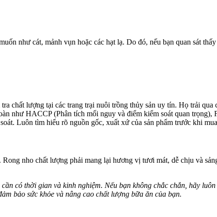
ốn như cát, mảnh vụn hoặc các hạt lạ. Do đó, nếu bạn quan sát thấy c
ra chất lượng tại các trang trại nuôi trồng thủy sản uy tín. Họ trải qu
toàn như HACCP (Phân tích mối nguy và điểm kiểm soát quan trọng),
oát. Luôn tìm hiểu rõ nguồn gốc, xuất xứ của sản phẩm trước khi mua
 Rong nho chất lượng phải mang lại hương vị tươi mát, dễ chịu và sản
 cần có thời gian và kinh nghiệm. Nếu bạn không chắc chắn, hãy luôn
đảm bảo sức khỏe và nâng cao chất lượng bữa ăn của bạn.