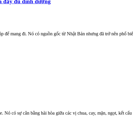
à đầy đủ dinh dưỡng
ộp để mang đi. Nó có nguồn gốc từ Nhật Bản nhưng đã trở nên phổ biến 
 Nó có sự cân bằng hài hòa giữa các vị chua, cay, mặn, ngọt, kết cấu g