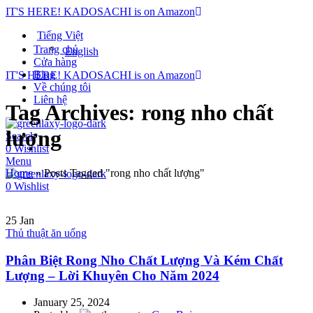
IT'S HERE! KADOSACHI is on Amazon
Tiếng Việt
Trang chủ
English
Cửa hàng
Blog
IT'S HERE! KADOSACHI is on Amazon
Về chúng tôi
Liên hệ
Tag Archives: rong nho chất
lượng
Search
0
Wishlist
Menu
Home
»
Posts Tagged "rong nho chất lượng"
0
Wishlist
25
Jan
Thủ thuật ăn uống
Phân Biệt Rong Nho Chất Lượng Và Kém Chất
Lượng – Lời Khuyên Cho Năm 2024
January 25, 2024