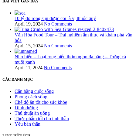
BÀI VIẾT GẦN ĐÂY
10 lý do rong sụn được coi là vị thuốc quý
April 19, 2024
No Comments
Văn Hóa Food Tour – Trải nghiệm ẩm thực và khám phá văn
hóa
April 15, 2024
No Comments
Nho biển – Loại rong biển thơm ngon đa năng – Trứng cá
muối xanh
April 11, 2024
No Comments
CÁC DANH MỤC
Cân bằng cuộc sống
Phong cách sống
Chế độ ăn tốt cho sức khỏe
Dinh dưỡng
Thủ thuật ăn uống
Thực phẩm tốt cho tinh thần
Yêu bản thân
LINK HỮU ÍCH