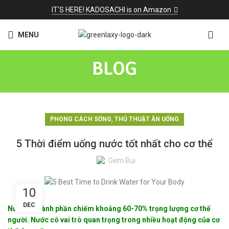
IT'S HERE! KADOSACHI is on Amazon
MENU
BLOG
,
PHONG CÁCH SỐNG
THỦ THUẬT ĂN UỐNG
5 Thời điểm uống nước tốt nhất cho cơ thể
Gem Bui
10
DEC
Nước là thành phần chiếm khoảng 60-70% trọng lượng cơ thể
người. Nước có vai trò quan trọng trong nhiều hoạt động của cơ