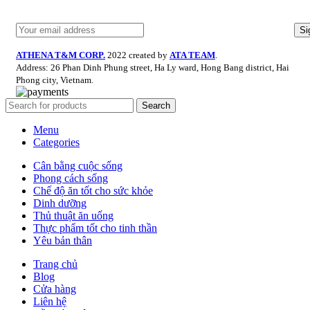
ATHENA T&M CORP.
2022 created by
ATA TEAM
.
Address: 26 Phan Dinh Phung street, Ha Ly ward, Hong Bang district, Hai
Phong city, Vietnam.
Search
Menu
Categories
Cân bằng cuộc sống
Phong cách sống
Chế độ ăn tốt cho sức khỏe
Dinh dưỡng
Thủ thuật ăn uống
Thực phẩm tốt cho tinh thần
Yêu bản thân
Trang chủ
Blog
Cửa hàng
Liên hệ