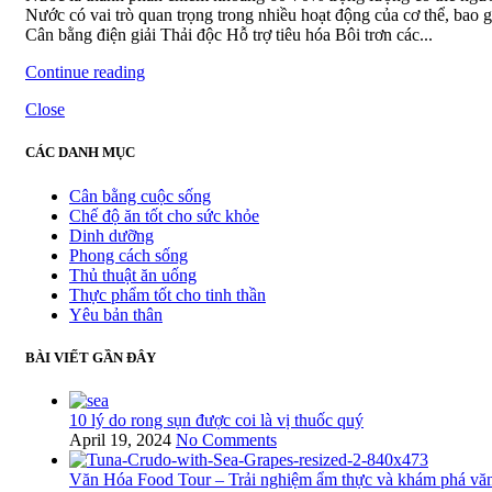
Nước có vai trò quan trọng trong nhiều hoạt động của cơ thể, bao 
Cân bằng điện giải Thải độc Hỗ trợ tiêu hóa Bôi trơn các...
Continue reading
Close
CÁC DANH MỤC
Cân bằng cuộc sống
Chế độ ăn tốt cho sức khỏe
Dinh dưỡng
Phong cách sống
Thủ thuật ăn uống
Thực phẩm tốt cho tinh thần
Yêu bản thân
BÀI VIẾT GẦN ĐÂY
10 lý do rong sụn được coi là vị thuốc quý
April 19, 2024
No Comments
Văn Hóa Food Tour – Trải nghiệm ẩm thực và khám phá vă