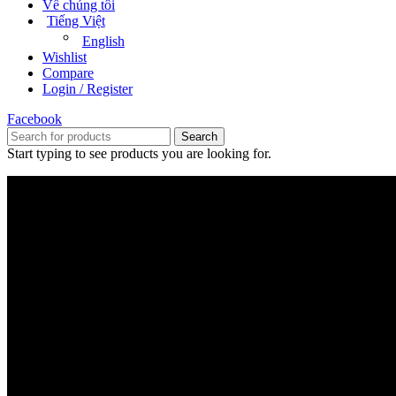
Về chúng tôi
Tiếng Việt
English
Wishlist
Compare
Login / Register
Facebook
Search
Start typing to see products you are looking for.