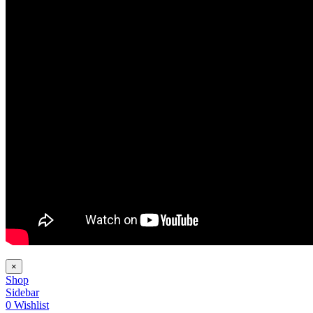
×
Shop
Sidebar
0
Wishlist