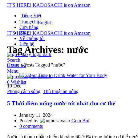
IT'S HERE! KADOSACHI is on Amazon
Tiếng Việt
Trang chủ
English
Cửa hàng
Blog
IT'S HERE! KADOSACHI is on Amazon
Về chúng tôi
Liên hệ
Tag Archives: nước
Search
Home
»
Posts Tagged "nước"
0
Wishlist
Menu
0
Wishlist
10
Dec
Phong cách sống
,
Thủ thuật ăn uống
5 Thời điểm uống nước tốt nhất cho cơ thể
January 11, 2024
Posted by
Gem Bui
0
comments
Nước là thành phần chiếm khoảng 60-70% trọng lượng cơ thể ngườ