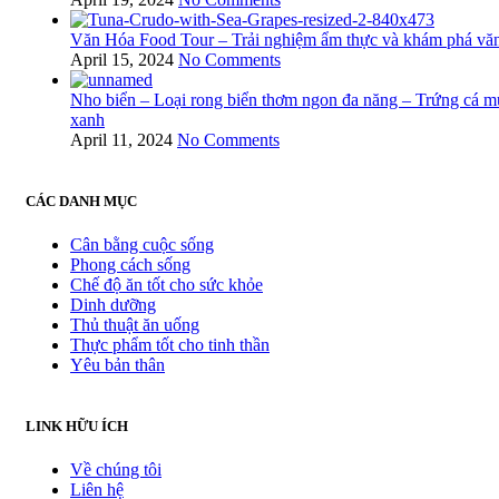
Văn Hóa Food Tour – Trải nghiệm ẩm thực và khám phá vă
April 15, 2024
No Comments
Nho biển – Loại rong biển thơm ngon đa năng – Trứng cá m
xanh
April 11, 2024
No Comments
CÁC DANH MỤC
Cân bằng cuộc sống
Phong cách sống
Chế độ ăn tốt cho sức khỏe
Dinh dưỡng
Thủ thuật ăn uống
Thực phẩm tốt cho tinh thần
Yêu bản thân
LINK HỮU ÍCH
Về chúng tôi
Liên hệ