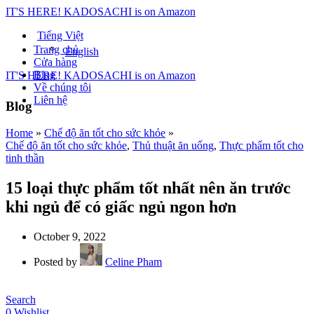
IT'S HERE! KADOSACHI is on Amazon
Tiếng Việt
Trang chủ
English
Cửa hàng
Blog
IT'S HERE! KADOSACHI is on Amazon
Về chúng tôi
Liên hệ
Blog
Home
»
Chế độ ăn tốt cho sức khỏe
»
Search
Chế độ ăn tốt cho sức khỏe
,
Thủ thuật ăn uống
,
Thực phẩm tốt cho
0
Wishlist
tinh thần
Menu
15 loại thực phẩm tốt nhất nên ăn trước
0
Wishlist
khi ngủ để có giấc ngủ ngon hơn
October 9, 2022
Posted by
Celine Pham