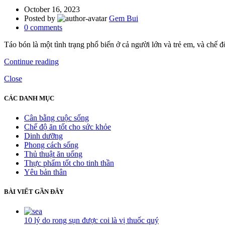
October 16, 2023
Posted by
Gem Bui
0
comments
Táo bón là một tình trạng phổ biến ở cả người lớn và trẻ em, và chế 
Continue reading
Close
CÁC DANH MỤC
Cân bằng cuộc sống
Chế độ ăn tốt cho sức khỏe
Dinh dưỡng
Phong cách sống
Thủ thuật ăn uống
Thực phẩm tốt cho tinh thần
Yêu bản thân
BÀI VIẾT GẦN ĐÂY
10 lý do rong sụn được coi là vị thuốc quý