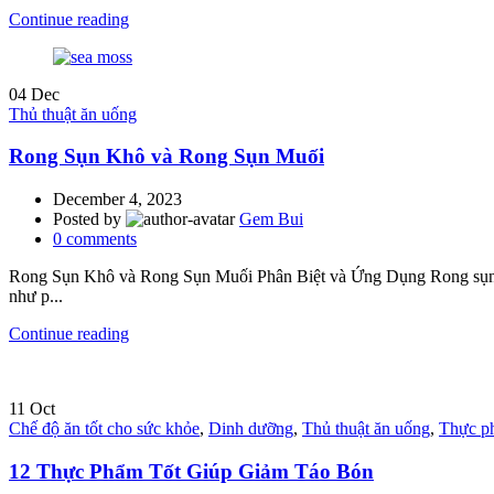
Continue reading
04
Dec
Thủ thuật ăn uống
Rong Sụn Khô và Rong Sụn Muối
December 4, 2023
Posted by
Gem Bui
0
comments
Rong Sụn Khô và Rong Sụn Muối Phân Biệt và Ứng Dụng Rong sụn là 
như p...
Continue reading
11
Oct
Chế độ ăn tốt cho sức khỏe
,
Dinh dưỡng
,
Thủ thuật ăn uống
,
Thực ph
12 Thực Phẩm Tốt Giúp Giảm Táo Bón