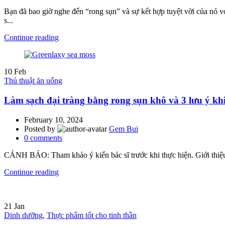
Bạn đã bao giờ nghe đến “rong sụn” và sự kết hợp tuyệt vời của nó 
s...
Continue reading
10
Feb
Thủ thuật ăn uống
Làm sạch đại tràng bằng rong sụn khô và 3 lưu ý khi
February 10, 2024
Posted by
Gem Bui
0
comments
CẢNH BÁO: Tham khảo ý kiến ​​bác sĩ trước khi thực hiện. Giới thiệu L
Continue reading
21
Jan
Dinh dưỡng
,
Thực phẩm tốt cho tinh thần