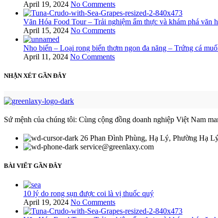
April 19, 2024
No Comments
Văn Hóa Food Tour – Trải nghiệm ẩm thực và khám phá văn 
April 15, 2024
No Comments
Nho biển – Loại rong biển thơm ngon đa năng – Trứng cá muố
April 11, 2024
No Comments
NHẬN XÉT GẦN ĐÂY
Sứ mệnh của chúng tôi: Cùng cộng đồng doanh nghiệp Việt Nam mang c
26 Phan Đình Phùng, Hạ Lý, Phường Hạ L
service@greenlaxy.com
BÀI VIẾT GẦN ĐÂY
10 lý do rong sụn được coi là vị thuốc quý
April 19, 2024
No Comments