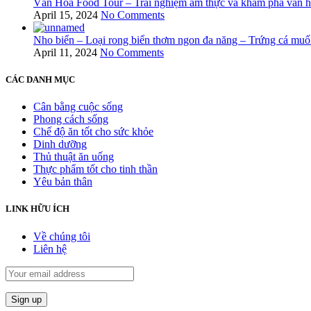
Văn Hóa Food Tour – Trải nghiệm ẩm thực và khám phá văn 
April 15, 2024
No Comments
Nho biển – Loại rong biển thơm ngon đa năng – Trứng cá muố
April 11, 2024
No Comments
CÁC DANH MỤC
Cân bằng cuộc sống
Phong cách sống
Chế độ ăn tốt cho sức khỏe
Dinh dưỡng
Thủ thuật ăn uống
Thực phẩm tốt cho tinh thần
Yêu bản thân
LINK HỮU ÍCH
Về chúng tôi
Liên hệ