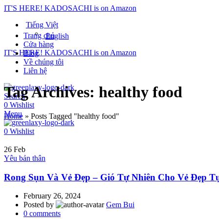
IT'S HERE! KADOSACHI is on Amazon
Tiếng Việt
Trang chủ
English
Cửa hàng
IT'S HERE! KADOSACHI is on Amazon
Blog
Về chúng tôi
Liên hệ
Tag Archives: healthy food
Search
0
Wishlist
Menu
Home
»
Posts Tagged "healthy food"
0
Wishlist
26
Feb
Yêu bản thân
Rong Sụn Và Vẻ Đẹp – Gió Tự Nhiên Cho Vẻ Đẹp T
February 26, 2024
Posted by
Gem Bui
0
comments