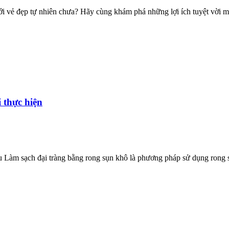
với vẻ đẹp tự nhiên chưa? Hãy cùng khám phá những lợi ích tuyệt vời 
 thực hiện
àm sạch đại tràng bằng rong sụn khô là phương pháp sử dụng rong sụn kh