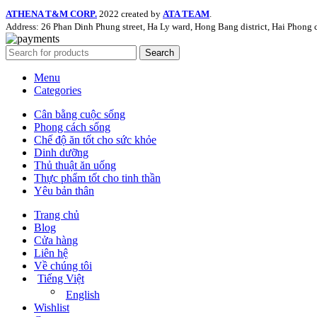
ATHENA T&M CORP.
2022 created by
ATA TEAM
.
Address: 26 Phan Dinh Phung street, Ha Ly ward, Hong Bang district, Hai Phong c
Search
Menu
Categories
Cân bằng cuộc sống
Phong cách sống
Chế độ ăn tốt cho sức khỏe
Dinh dưỡng
Thủ thuật ăn uống
Thực phẩm tốt cho tinh thần
Yêu bản thân
Trang chủ
Blog
Cửa hàng
Liên hệ
Về chúng tôi
Tiếng Việt
English
Wishlist