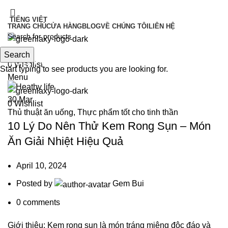
IT'S HERE! KADOSACHI is on Amazon
TIẾNG VIỆT
TRANG CHỦ
CỬA HÀNG
BLOG
VỀ CHÚNG TÔI
LIÊN HỆ
IT'S HERE! KADOSACHI is on Amazon
Search
Search
Tag Archives: Kem
0
Wishlist
Start typing to see products you are looking for.
Menu
30
Mar
0
Wishlist
Thủ thuật ăn uống
,
Thực phẩm tốt cho tinh thần
10 Lý Do Nên Thử Kem Rong Sụn – Món
Ăn Giải Nhiệt Hiệu Quả
April 10, 2024
Posted by
Gem Bui
0
comments
Giới thiệu: Kem rong sụn là món tráng miệng độc đáo và