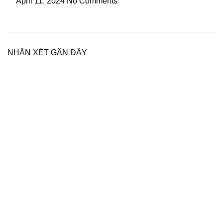
April 11, 2024
No Comments
NHẬN XÉT GẦN ĐÂY