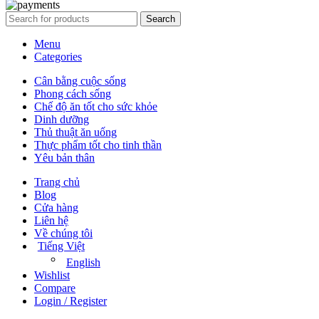
Search
Menu
Categories
Cân bằng cuộc sống
Phong cách sống
Chế độ ăn tốt cho sức khỏe
Dinh dưỡng
Thủ thuật ăn uống
Thực phẩm tốt cho tinh thần
Yêu bản thân
Trang chủ
Blog
Cửa hàng
Liên hệ
Về chúng tôi
Tiếng Việt
English
Wishlist
Compare
Login / Register