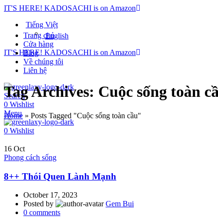
IT'S HERE! KADOSACHI is on Amazon
Tiếng Việt
Trang chủ
English
Cửa hàng
IT'S HERE! KADOSACHI is on Amazon
Blog
Về chúng tôi
Liên hệ
Tag Archives: Cuộc sống toàn c
Search
0
Wishlist
Menu
Home
»
Posts Tagged "Cuộc sống toàn cầu"
0
Wishlist
16
Oct
Phong cách sống
8++ Thói Quen Lành Mạnh
October 17, 2023
Posted by
Gem Bui
0
comments