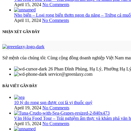
April 15, 2024
No Comments
Nho biển – Loại rong biển thơm ngon đa năng – Trứng cá muố
April 11, 2024
No Comments
NHẬN XÉT GẦN ĐÂY
Sứ mệnh của chúng tôi: Cùng cộng đồng doanh nghiệp Việt Nam mang c
26 Phan Đình Phùng, Hạ Lý, Phường Hạ L
service@greenlaxy.com
BÀI VIẾT GẦN ĐÂY
10 lý do rong sụn được coi là vị thuốc quý
April 19, 2024
No Comments
Văn Hóa Food Tour – Trải nghiệm ẩm thực và khám phá văn 
April 15, 2024
No Comments