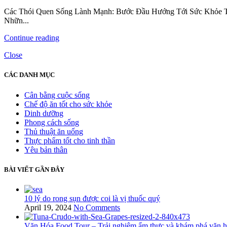
Các Thói Quen Sống Lành Mạnh: Bước Đầu Hướng Tới Sức Khỏe Tốt Sức
Nhữn...
Continue reading
Close
CÁC DANH MỤC
Cân bằng cuộc sống
Chế độ ăn tốt cho sức khỏe
Dinh dưỡng
Phong cách sống
Thủ thuật ăn uống
Thực phẩm tốt cho tinh thần
Yêu bản thân
BÀI VIẾT GẦN ĐÂY
10 lý do rong sụn được coi là vị thuốc quý
April 19, 2024
No Comments
Văn Hóa Food Tour – Trải nghiệm ẩm thực và khám phá văn 