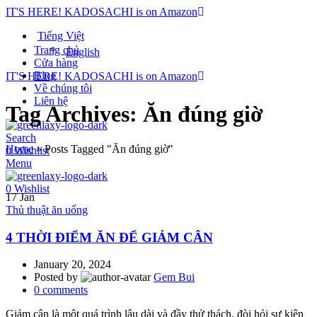
IT'S HERE! KADOSACHI is on Amazon
Tiếng Việt
Trang chủ
English
Cửa hàng
Blog
IT'S HERE! KADOSACHI is on Amazon
Về chúng tôi
Liên hệ
Tag Archives: Ăn đúng giờ
Search
Home
»
Posts Tagged "Ăn đúng giờ"
0
Wishlist
Menu
0
Wishlist
17
Jan
Thủ thuật ăn uống
4 THỜI ĐIỂM ĂN ĐỂ GIẢM CÂN
January 20, 2024
Posted by
Gem Bui
0
comments
Giảm cân là một quá trình lâu dài và đầy thử thách, đòi hỏi sự kiên