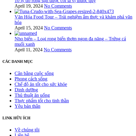
10 lý do rong sụn được coi là vị thuốc quý
April 19, 2024
No Comments
Văn Hóa Food Tour – Trải nghiệm ẩm thực và khám phá văn
hóa
April 15, 2024
No Comments
Nho biển – Loại rong biển thơm ngon đa năng – Trứng cá
muối xanh
April 11, 2024
No Comments
CÁC DANH MỤC
Cân bằng cuộc sống
Phong cách sống
Chế độ ăn tốt cho sức khỏe
Dinh dưỡng
Thủ thuật ăn uống
Thực phẩm tốt cho tinh thần
Yêu bản thân
LINK HỮU ÍCH
Về chúng tôi
Liên hệ